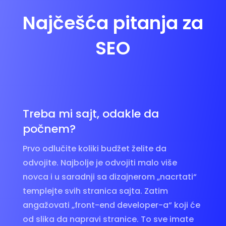
Najčešća pitanja za
SEO
Treba mi sajt, odakle da
počnem?
Prvo odlučite koliki budžet želite da
odvojite. Najbolje je odvojiti malo više
novca i u saradnji sa dizajnerom „nacrtati“
templejte svih stranica sajta. Zatim
angažovati „front-end developer-a“ koji će
od slika da napravi stranice. To sve imate