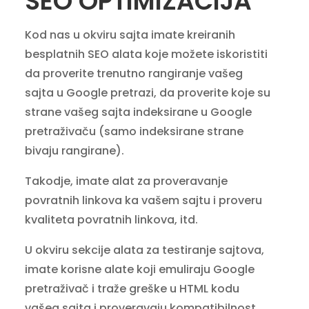
SEO OPTIMIZACIJA
Kod nas u okviru sajta imate kreiranih
besplatnih SEO alata koje možete iskoristiti
da proverite trenutno rangiranje vašeg
sajta u Google pretrazi, da proverite koje su
strane vašeg sajta indeksirane u Google
pretraživaču (samo indeksirane strane
bivaju rangirane).
Takodje, imate alat za proveravanje
povratnih linkova ka vašem sajtu i proveru
kvaliteta povratnih linkova, itd.
U okviru sekcije alata za testiranje sajtova,
imate korisne alate koji emuliraju Google
pretraživač i traže greške u HTML kodu
vašeg sajta i proveravaju kompatibilnost