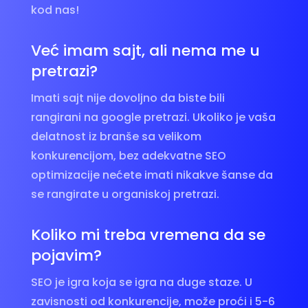
kod nas!
Već imam sajt, ali nema me u
pretrazi?
Imati sajt nije dovoljno da biste bili
rangirani na google pretrazi. Ukoliko je vaša
delatnost iz branše sa velikom
konkurencijom, bez adekvatne SEO
optimizacije nećete imati nikakve šanse da
se rangirate u organiskoj pretrazi.
Koliko mi treba vremena da se
pojavim?
SEO je igra koja se igra na duge staze. U
zavisnosti od konkurencije, može proći i 5-6