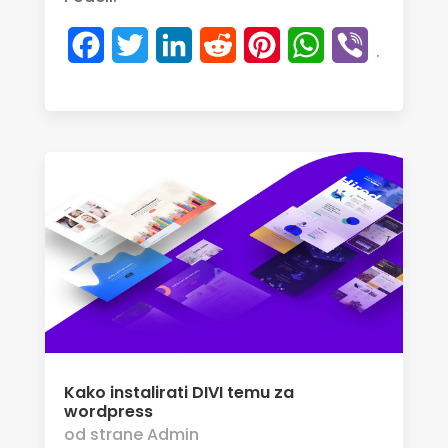
F
T
L
R
P
W
V
.
a
w
i
e
i
h
i
c
i
n
d
n
a
b
e
t
k
d
t
t
e
b
t
e
i
e
s
r
o
e
d
t
r
A
o
r
I
e
p
k
n
s
p
t
Kako instalirati DIVI temu za
wordpress
od strane
Admin