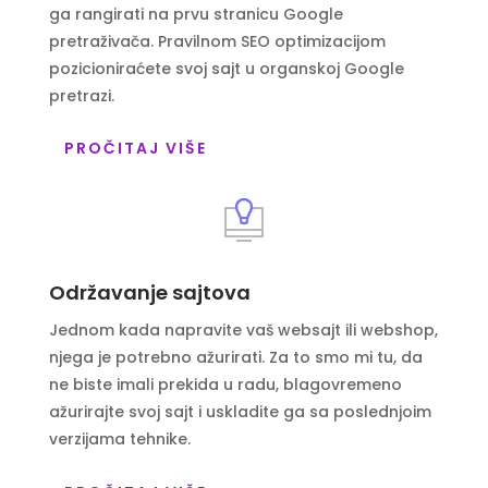
ga rangirati na prvu stranicu Google
pretraživača. Pravilnom SEO optimizacijom
pozicioniraćete svoj sajt u organskoj Google
pretrazi.
PROČITAJ VIŠE
Održavanje sajtova
Jednom kada napravite vaš websajt ili webshop,
njega je potrebno ažurirati. Za to smo mi tu, da
ne biste imali prekida u radu, blagovremeno
ažurirajte svoj sajt i uskladite ga sa poslednjoim
verzijama tehnike.