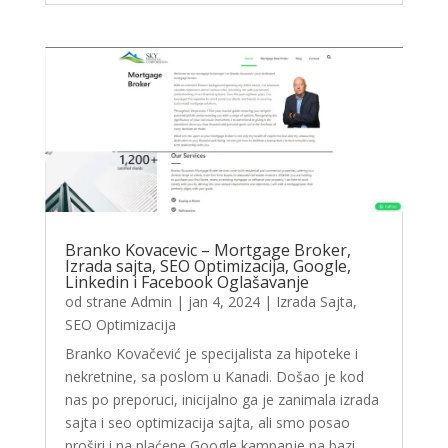
Branko Kovacevic – Mortgage Broker,
Izrada sajta, SEO Optimizacija, Google,
Linkedin i Facebook Oglašavanje
od strane
Admin
|
jan 4, 2024
|
Izrada Sajta
,
SEO Optimizacija
Branko Kovačević je specijalista za hipoteke i
nekretnine, sa poslom u Kanadi. Došao je kod
nas po preporuci, inicijalno ga je zanimala izrada
sajta i seo optimizacija sajta, ali smo posao
proširi i na plaćene Google kampanje na bazi