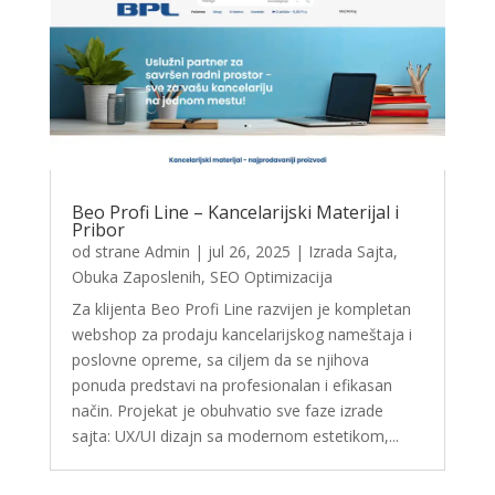
Beo Profi Line – Kancelarijski Materijal i
Pribor
od strane
Admin
|
jul 26, 2025
|
Izrada Sajta
,
Obuka Zaposlenih
,
SEO Optimizacija
Za klijenta Beo Profi Line razvijen je kompletan
webshop za prodaju kancelarijskog nameštaja i
poslovne opreme, sa ciljem da se njihova
ponuda predstavi na profesionalan i efikasan
način. Projekat je obuhvatio sve faze izrade
sajta: UX/UI dizajn sa modernom estetikom,...