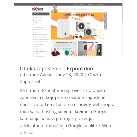
Obuka zaposlenih – Expont doo
od strane
Admin
|
nov 28, 2020
|
Obuka
Zaposlenih
Sa firmom Expont doo sproveli smo obuku
zaposlenih u kojoj smo izabrane zaposlene
obučili za rad na ažuriranju njihovog webshop-a,
rada sa na hosting serveru, kreiranju Google
kampanja na bazi pretrage, praćenju i
adekvatnom tumačenju Google analitike. Web
adresa:...