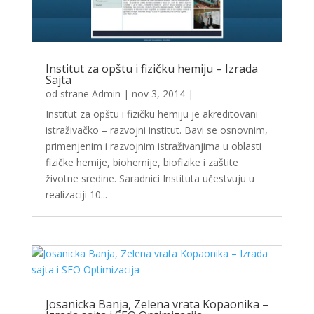
Institut za opštu i fizičku hemiju – Izrada
Sajta
od strane
Admin
|
nov 3, 2014
|
Institut za opštu i fizičku hemiju je akreditovani
istraživačko – razvojni institut. Bavi se osnovnim,
primenjenim i razvojnim istraživanjima u oblasti
fizičke hemije, biohemije, biofizike i zaštite
životne sredine. Saradnici Instituta učestvuju u
realizaciji 10...
Josanicka Banja, Zelena vrata Kopaonika –