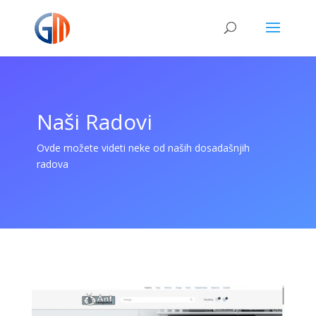
Naši Radovi
Ovde možete videti neke od naših dosadašnjih
radova