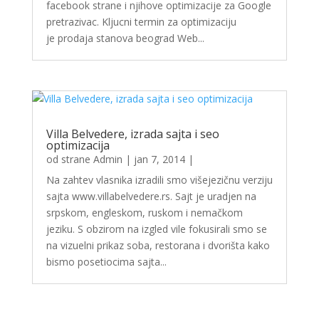
facebook strane i njihove optimizacije za Google
pretrazivac. Kljucni termin za optimizaciju
je prodaja stanova beograd Web...
Villa Belvedere, izrada sajta i seo
optimizacija
od strane
Admin
|
jan 7, 2014
|
Na zahtev vlasnika izradili smo višejezičnu verziju
sajta www.villabelvedere.rs. Sajt je uradjen na
srpskom, engleskom, ruskom i nemačkom
jeziku. S obzirom na izgled vile fokusirali smo se
na vizuelni prikaz soba, restorana i dvorišta kako
bismo posetiocima sajta...