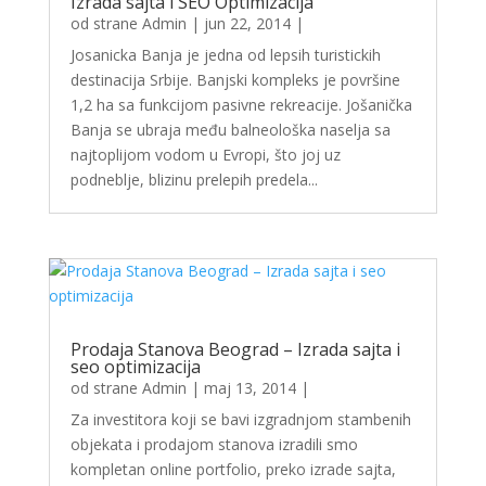
Izrada sajta i SEO Optimizacija
od strane
Admin
|
jun 22, 2014
|
Josanicka Banja je jedna od lepsih turistickih
destinacija Srbije. Banjski kompleks je površine
1,2 ha sa funkcijom pasivne rekreacije. Jošanička
Banja se ubraja među balneološka naselja sa
najtoplijom vodom u Evropi, što joj uz
podneblje, blizinu prelepih predela...
Prodaja Stanova Beograd – Izrada sajta i
seo optimizacija
od strane
Admin
|
maj 13, 2014
|
Za investitora koji se bavi izgradnjom stambenih
objekata i prodajom stanova izradili smo
kompletan online portfolio, preko izrade sajta,