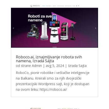
Roboco.ai, iznajmljivanje robota svih
namena, Izrada Sajta
od strane
Admin
|
avg 5, 2024
|
Izrada Sajta
RoboCo, pionir robotike i veštačke inteligencije
na Balkanu. Kreirali smo za njih dvojezički
prezentacijski Wordpress sajt, koji je dostupan
na ovom linku: https://roboco.ai/