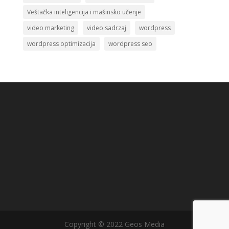
Veštačka inteligencija i mašinsko učenje
video marketing
video sadrzaj
wordpress
wordpress optimizacija
wordpress seo
Copyright © 2022 Geos Media