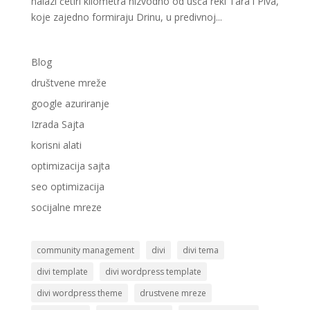
nalazi četiri kilometra nizvodno od ušća reki Tara i Piva,
koje zajedno formiraju Drinu, u predivnoj...
Blog
društvene mreže
google azuriranje
Izrada Sajta
korisni alati
optimizacija sajta
seo optimizacija
socijalne mreze
community management
divi
divi tema
divi template
divi wordpress template
divi wordpress theme
drustvene mreze