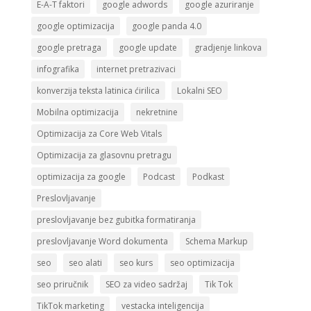
E-A-T faktori
google adwords
google azuriranje
google optimizacija
google panda 4.0
google pretraga
google update
gradjenje linkova
infografika
internet pretrazivaci
konverzija teksta latinica ćirilica
Lokalni SEO
Mobilna optimizacija
nekretnine
Optimizacija za Core Web Vitals
Optimizacija za glasovnu pretragu
optimizacija za google
Podcast
Podkast
Preslovljavanje
preslovljavanje bez gubitka formatiranja
preslovljavanje Word dokumenta
Schema Markup
seo
seo alati
seo kurs
seo optimizacija
seo priručnik
SEO za video sadržaj
Tik Tok
TikTok marketing
vestacka inteligencija