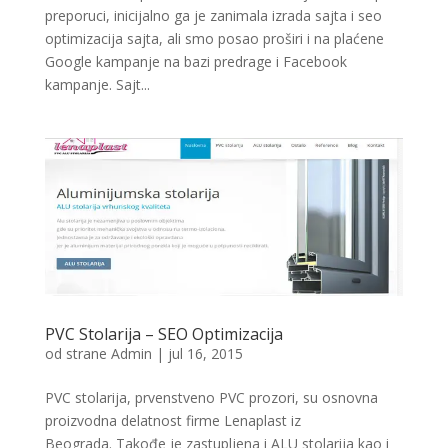
preporuci, inicijalno ga je zanimala izrada sajta i seo
optimizacija sajta, ali smo posao proširi i na plaćene
Google kampanje na bazi predrage i Facebook
kampanje. Sajt...
PVC Stolarija – SEO Optimizacija
od strane
Admin
|
jul 16, 2015
PVC stolarija, prvenstveno PVC prozori, su osnovna
proizvodna delatnost firme Lenaplast iz
Beograda. Takođe je zastupljena i ALU stolarija kao i