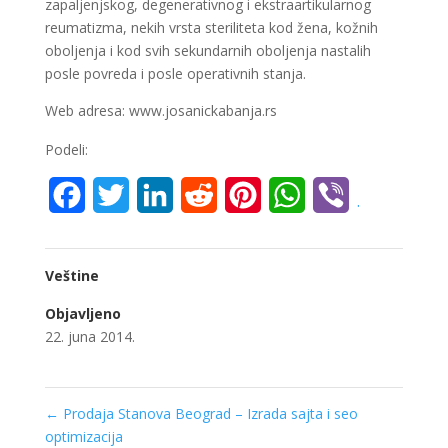
zapaljenjskog, degenerativnog i ekstraartikularnog
reumatizma, nekih vrsta steriliteta kod žena, kožnih
oboljenja i kod svih sekundarnih oboljenja nastalih
posle povreda i posle operativnih stanja.
Web adresa: www.josanickabanja.rs
Podeli:
Facebook
Twitter
LinkedIn
Reddit
Pinterest
WhatsApp
Viber
.
Veštine
Objavljeno
22. juna 2014.
←
Prodaja Stanova Beograd – Izrada sajta i seo
optimizacija