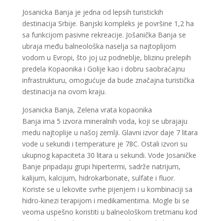
Josanicka Banja je jedna od lepsih turistickih
destinacija Srbije. Banjski kompleks je površine 1,2 ha
sa funkcijom pasivne rekreacije. Jošanička Banja se
ubraja među balneološka naselja sa najtoplijom
vodom u Evropi, što joj uz podneblje, blizinu prelepih
predela Kopaonika i Golije kao i dobru saobraćajnu
infrastrukturu, omogućuje da bude značajna turistička
destinacija na ovom kraju.
Josanicka Banja, Zelena vrata kopaonika
Banja ima 5 izvora mineralnih voda, koji se ubrajaju
medu najtoplije u našoj zemlji. Glavni izvor daje 7 litara
vode u sekundi i temperature je 78C. Ostali izvori su
ukupnog kapaciteta 30 litara u sekundi. Vode Josaničke
Banje pripadaju grupi hipertermi, sadrže natrijum,
kalijum, kalcijum, hidrokarbonate, sulfate i fluor.
Koriste se u lekovite svrhe pijenjem i u kombinaciji sa
hidro-kinezi terapijom i medikamentima. Mogle bi se
veoma uspešno koristiti u balneološkom tretmanu kod