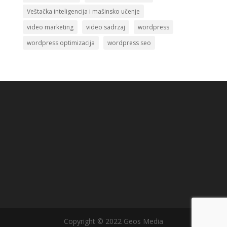
Veštačka inteligencija i mašinsko učenje
video marketing
video sadrzaj
wordpress
wordpress optimizacija
wordpress seo
Copyright © 2022 Geos Media