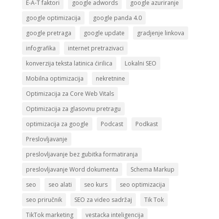
E-A-T faktori
google adwords
google azuriranje
google optimizacija
google panda 4.0
google pretraga
google update
gradjenje linkova
infografika
internet pretrazivaci
konverzija teksta latinica ćirilica
Lokalni SEO
Mobilna optimizacija
nekretnine
Optimizacija za Core Web Vitals
Optimizacija za glasovnu pretragu
optimizacija za google
Podcast
Podkast
Preslovljavanje
preslovljavanje bez gubitka formatiranja
preslovljavanje Word dokumenta
Schema Markup
seo
seo alati
seo kurs
seo optimizacija
seo priručnik
SEO za video sadržaj
Tik Tok
TikTok marketing
vestacka inteligencija