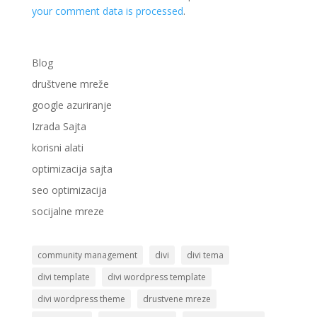
your comment data is processed
.
Blog
društvene mreže
google azuriranje
Izrada Sajta
korisni alati
optimizacija sajta
seo optimizacija
socijalne mreze
community management
divi
divi tema
divi template
divi wordpress template
divi wordpress theme
drustvene mreze