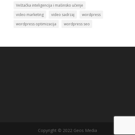
Veštačka inteligencija i mašinsko učenje
video marketing
video sadrzaj
wordpress
wordpress optimizacija
wordpress seo
Copyright © 2022 Geos Media