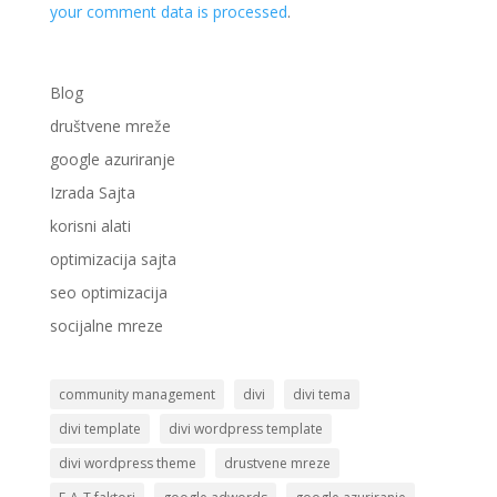
your comment data is processed
.
Blog
društvene mreže
google azuriranje
Izrada Sajta
korisni alati
optimizacija sajta
seo optimizacija
socijalne mreze
community management
divi
divi tema
divi template
divi wordpress template
divi wordpress theme
drustvene mreze