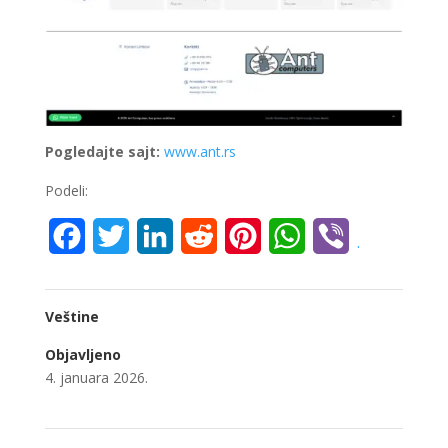
Pogledajte sajt:
www.ant.rs
Podeli:
Facebook
Twitter
LinkedIn
Reddit
Pinterest
WhatsApp
Viber
.
Veštine
Objavljeno
4. januara 2026.