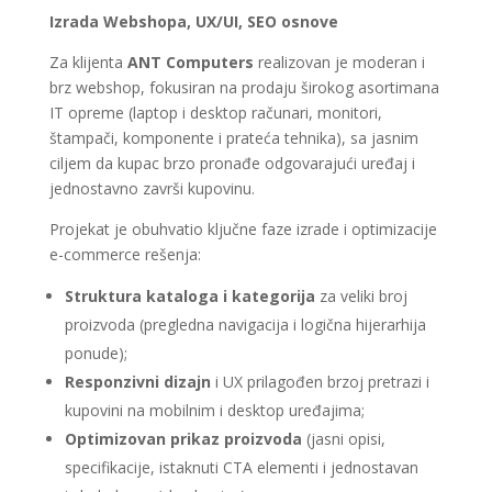
Izrada Webshopa, UX/UI, SEO osnove
Za klijenta
ANT Computers
realizovan je moderan i
brz webshop, fokusiran na prodaju širokog asortimana
IT opreme (laptop i desktop računari, monitori,
štampači, komponente i prateća tehnika), sa jasnim
ciljem da kupac brzo pronađe odgovarajući uređaj i
jednostavno završi kupovinu.
Projekat je obuhvatio ključne faze izrade i optimizacije
e-commerce rešenja:
Struktura kataloga i kategorija
za veliki broj
proizvoda (pregledna navigacija i logična hijerarhija
ponude);
Responzivni dizajn
i UX prilagođen brzoj pretrazi i
kupovini na mobilnim i desktop uređajima;
Optimizovan prikaz proizvoda
(jasni opisi,
specifikacije, istaknuti CTA elementi i jednostavan