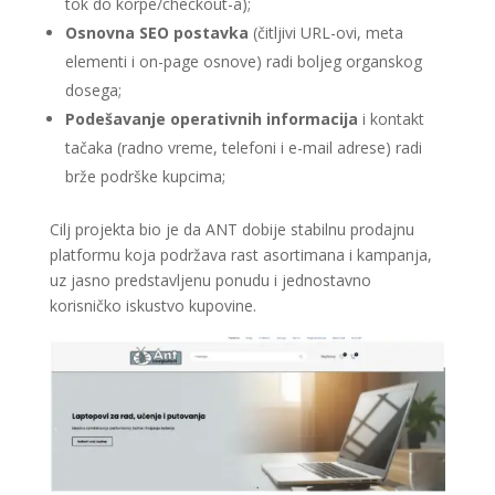
tok do korpe/checkout-a);
Osnovna SEO postavka
(čitljivi URL-ovi, meta
elementi i on-page osnove) radi boljeg organskog
dosega;
Podešavanje operativnih informacija
i kontakt
tačaka (radno vreme, telefoni i e-mail adrese) radi
brže podrške kupcima;
Cilj projekta bio je da ANT dobije stabilnu prodajnu
platformu koja podržava rast asortimana i kampanja,
uz jasno predstavljenu ponudu i jednostavno
korisničko iskustvo kupovine.