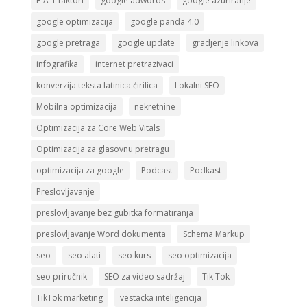
E-A-T faktori
google adwords
google azuriranje
google optimizacija
google panda 4.0
google pretraga
google update
gradjenje linkova
infografika
internet pretrazivaci
konverzija teksta latinica ćirilica
Lokalni SEO
Mobilna optimizacija
nekretnine
Optimizacija za Core Web Vitals
Optimizacija za glasovnu pretragu
optimizacija za google
Podcast
Podkast
Preslovljavanje
preslovljavanje bez gubitka formatiranja
preslovljavanje Word dokumenta
Schema Markup
seo
seo alati
seo kurs
seo optimizacija
seo priručnik
SEO za video sadržaj
Tik Tok
TikTok marketing
vestacka inteligencija