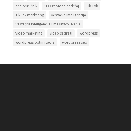
seo priručnik
SEO za video sadržaj
Tik Tok
TikTok marketing
vestacka inteligencija
Veštačka inteligencija i mašinsko učenje
video marketing
video sadrzaj
wordpress
wordpress optimizacija
wordpress seo