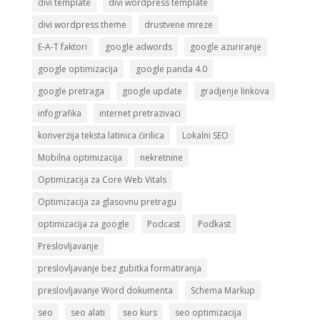
divi template
divi wordpress template
divi wordpress theme
drustvene mreze
E-A-T faktori
google adwords
google azuriranje
google optimizacija
google panda 4.0
google pretraga
google update
gradjenje linkova
infografika
internet pretrazivaci
konverzija teksta latinica ćirilica
Lokalni SEO
Mobilna optimizacija
nekretnine
Optimizacija za Core Web Vitals
Optimizacija za glasovnu pretragu
optimizacija za google
Podcast
Podkast
Preslovljavanje
preslovljavanje bez gubitka formatiranja
preslovljavanje Word dokumenta
Schema Markup
seo
seo alati
seo kurs
seo optimizacija