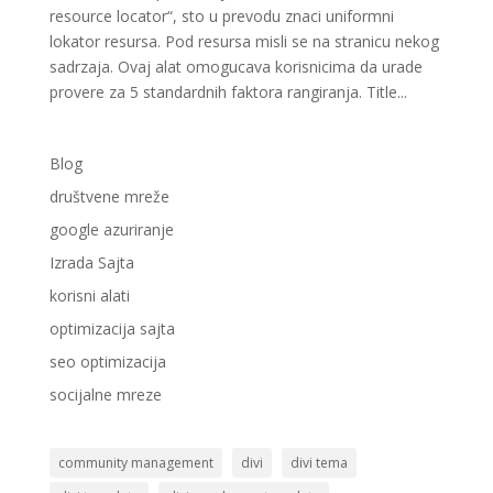
resource locator“, sto u prevodu znaci uniformni
lokator resursa. Pod resursa misli se na stranicu nekog
sadrzaja. Ovaj alat omogucava korisnicima da urade
provere za 5 standardnih faktora rangiranja. Title...
Blog
društvene mreže
google azuriranje
Izrada Sajta
korisni alati
optimizacija sajta
seo optimizacija
socijalne mreze
community management
divi
divi tema