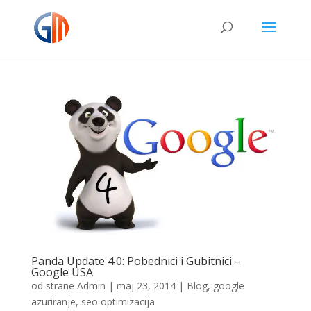
Panda Update 4.0: Pobednici i Gubitnici –
Google USA
od strane
Admin
|
maj 23, 2014
|
Blog
,
google
azuriranje
,
seo optimizacija