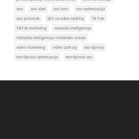
seo
seo alati
seo kurs
seo optimizacija
seo priručnik
SEO za video sadržaj
Tik Tok
TikTok marketing
vestacka inteligencija
Veštačka inteligencija i mašinsko učenje
video marketing
video sadrzaj
wordpress
wordpress optimizacija
wordpress seo