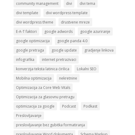
community management
divi
divi tema
divi template
divi wordpress template
divi wordpress theme
drustvene mreze
E-A-T faktori
google adwords
google azuriranje
google optimizacija
google panda 4.0
google pretraga
google update
gradjenje linkova
infografika
internet pretrazivaci
konverzija teksta latinica ćirilica
Lokalni SEO
Mobilna optimizacija
nekretnine
Optimizacija za Core Web Vitals
Optimizacija za glasovnu pretragu
optimizacija za google
Podcast
Podkast
Preslovljavanje
preslovljavanje bez gubitka formatiranja
preslovljavanje Word dokumenta
Schema Markup