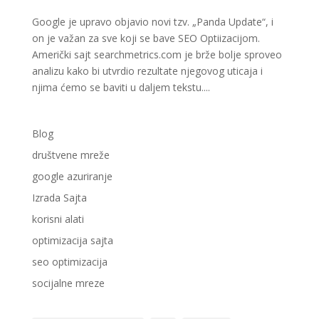
Google je upravo objavio novi tzv. „Panda Update“, i
on je važan za sve koji se bave SEO Optiizacijom.
Američki sajt searchmetrics.com je brže bolje sproveo
analizu kako bi utvrdio rezultate njegovog uticaja i
njima ćemo se baviti u daljem tekstu....
Blog
društvene mreže
google azuriranje
Izrada Sajta
korisni alati
optimizacija sajta
seo optimizacija
socijalne mreze