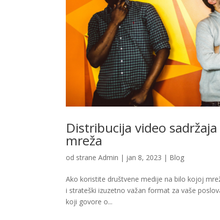
Distribucija video sadrža
mreža
od strane
Admin
|
jan 8, 2023
|
Blog
Ako koristite društvene medije na bilo kojoj mrež
i strateški izuzetno važan format za vaše poslova
koji govore o...