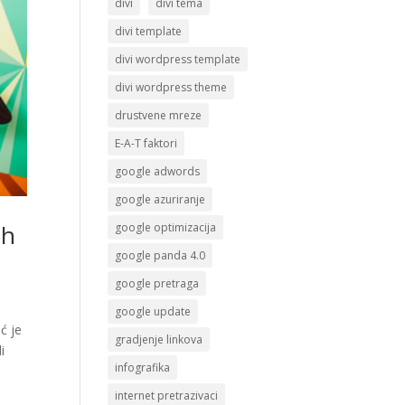
divi
divi tema
divi template
divi wordpress template
divi wordpress theme
drustvene mreze
E-A-T faktori
google adwords
google azuriranje
ih
google optimizacija
google panda 4.0
google pretraga
google update
́ je
gradjenje linkova
i
infografika
internet pretrazivaci