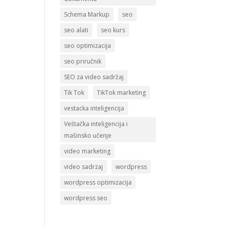
Schema Markup
seo
seo alati
seo kurs
seo optimizacija
seo priručnik
SEO za video sadržaj
Tik Tok
TikTok marketing
vestacka inteligencija
Veštačka inteligencija i
mašinsko učenje
video marketing
video sadrzaj
wordpress
wordpress optimizacija
wordpress seo