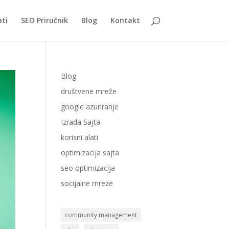
ati
SEO Priručnik
Blog
Kontakt
Blog
društvene mreže
google azuriranje
Izrada Sajta
korisni alati
optimizacija sajta
seo optimizacija
socijalne mreze
community management