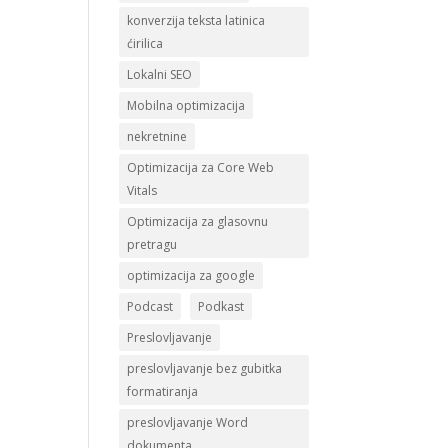
konverzija teksta latinica
ćirilica
Lokalni SEO
Mobilna optimizacija
nekretnine
Optimizacija za Core Web
Vitals
Optimizacija za glasovnu
pretragu
optimizacija za google
Podcast
Podkast
Preslovljavanje
preslovljavanje bez gubitka
formatiranja
preslovljavanje Word
dokumenta