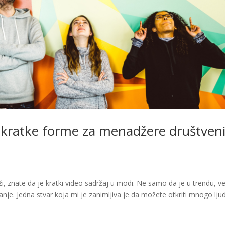
ja kratke forme za menadžere društven
i, znate da je kratki video sadržaj u modi. Ne samo da je u trendu, vec
nje. Jedna stvar koja mi je zanimljiva je da možete otkriti mnogo ljud