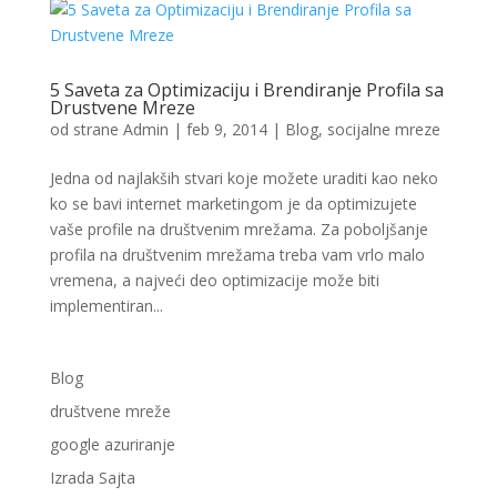
5 Saveta za Optimizaciju i Brendiranje Profila sa
Drustvene Mreze
od strane
Admin
|
feb 9, 2014
|
Blog
,
socijalne mreze
Jedna od najlakših stvari koje možete uraditi kao neko
ko se bavi internet marketingom je da optimizujete
vaše profile na društvenim mrežama. Za poboljšanje
profila na društvenim mrežama treba vam vrlo malo
vremena, a najveći deo optimizacije može biti
implementiran...
Blog
društvene mreže
google azuriranje
Izrada Sajta