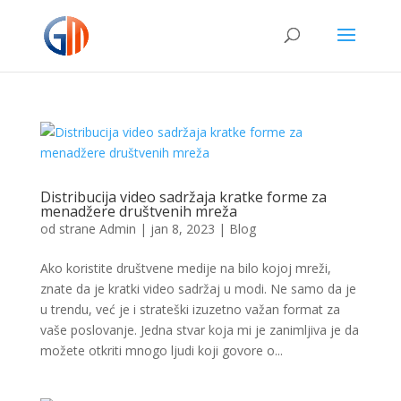
Distribucija video sadržaja kratke forme za
menadžere društvenih mreža
od strane
Admin
|
jan 8, 2023
|
Blog
Ako koristite društvene medije na bilo kojoj mreži,
znate da je kratki video sadržaj u modi. Ne samo da je
u trendu, već je i strateški izuzetno važan format za
vaše poslovanje. Jedna stvar koja mi je zanimljiva je da
možete otkriti mnogo ljudi koji govore o...