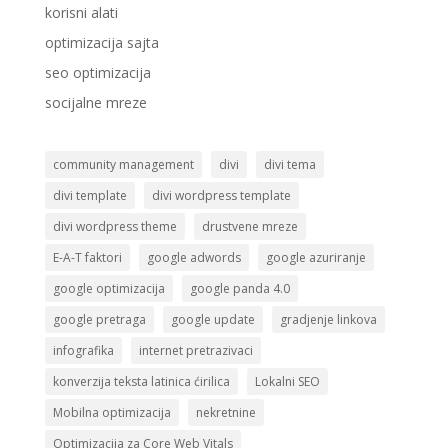
korisni alati
optimizacija sajta
seo optimizacija
socijalne mreze
community management
divi
divi tema
divi template
divi wordpress template
divi wordpress theme
drustvene mreze
E-A-T faktori
google adwords
google azuriranje
google optimizacija
google panda 4.0
google pretraga
google update
gradjenje linkova
infografika
internet pretrazivaci
konverzija teksta latinica ćirilica
Lokalni SEO
Mobilna optimizacija
nekretnine
Optimizacija za Core Web Vitals