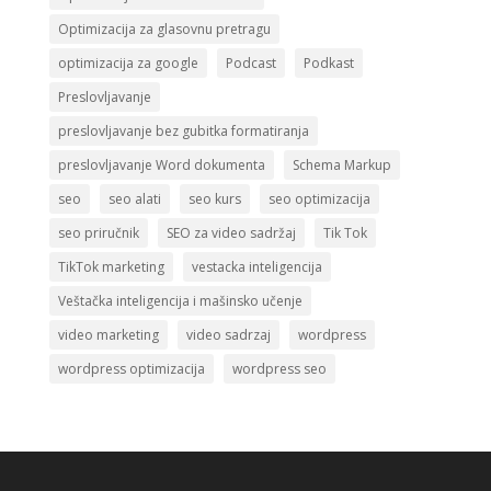
Optimizacija za glasovnu pretragu
optimizacija za google
Podcast
Podkast
Preslovljavanje
preslovljavanje bez gubitka formatiranja
preslovljavanje Word dokumenta
Schema Markup
seo
seo alati
seo kurs
seo optimizacija
seo priručnik
SEO za video sadržaj
Tik Tok
TikTok marketing
vestacka inteligencija
Veštačka inteligencija i mašinsko učenje
video marketing
video sadrzaj
wordpress
wordpress optimizacija
wordpress seo