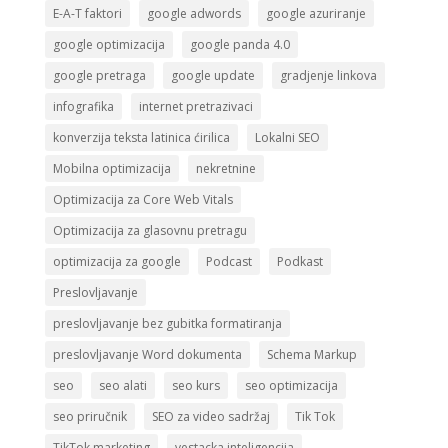
E-A-T faktori
google adwords
google azuriranje
google optimizacija
google panda 4.0
google pretraga
google update
gradjenje linkova
infografika
internet pretrazivaci
konverzija teksta latinica ćirilica
Lokalni SEO
Mobilna optimizacija
nekretnine
Optimizacija za Core Web Vitals
Optimizacija za glasovnu pretragu
optimizacija za google
Podcast
Podkast
Preslovljavanje
preslovljavanje bez gubitka formatiranja
preslovljavanje Word dokumenta
Schema Markup
seo
seo alati
seo kurs
seo optimizacija
seo priručnik
SEO za video sadržaj
Tik Tok
TikTok marketing
vestacka inteligencija