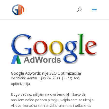
Google Adwords nije SEO Optimizacija?
od strane
Admin
|
jun 24, 2014
|
Blog
,
seo
optimizacija
Dugo već razmišljam na ovu temu ali nikako da
napišem nešto po tom pitanju, valjda sam se ulenjio.
Ali evo, konačno sam uhvatio vremena i odlucio da