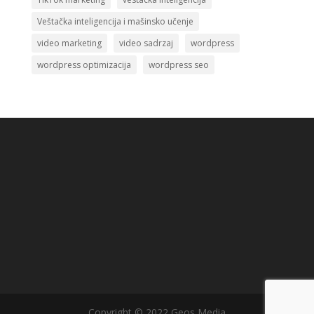
Veštačka inteligencija i mašinsko učenje
video marketing
video sadrzaj
wordpress
wordpress optimizacija
wordpress seo
Copyright © 2022 Geos Media