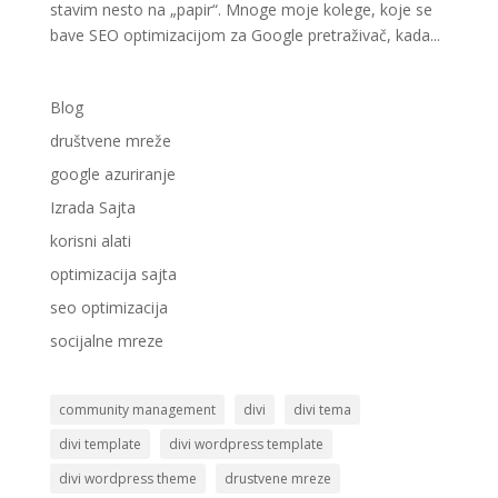
stavim nesto na „papir“. Mnoge moje kolege, koje se
bave SEO optimizacijom za Google pretraživač, kada...
Blog
društvene mreže
google azuriranje
Izrada Sajta
korisni alati
optimizacija sajta
seo optimizacija
socijalne mreze
community management
divi
divi tema
divi template
divi wordpress template
divi wordpress theme
drustvene mreze