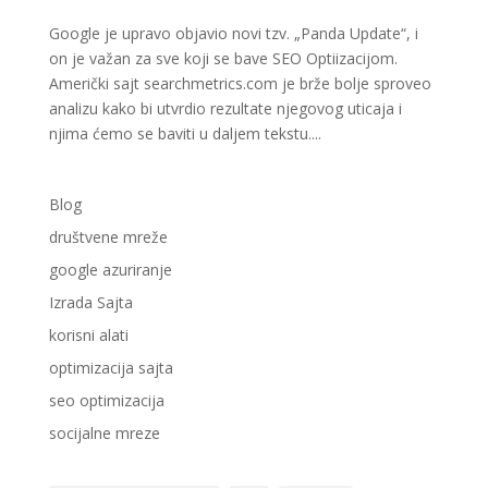
Google je upravo objavio novi tzv. „Panda Update“, i
on je važan za sve koji se bave SEO Optiizacijom.
Američki sajt searchmetrics.com je brže bolje sproveo
analizu kako bi utvrdio rezultate njegovog uticaja i
njima ćemo se baviti u daljem tekstu....
Blog
društvene mreže
google azuriranje
Izrada Sajta
korisni alati
optimizacija sajta
seo optimizacija
socijalne mreze