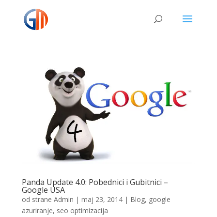
Panda Update 4.0: Pobednici i Gubitnici –
Google USA
od strane
Admin
|
maj 23, 2014
|
Blog
,
google
azuriranje
,
seo optimizacija