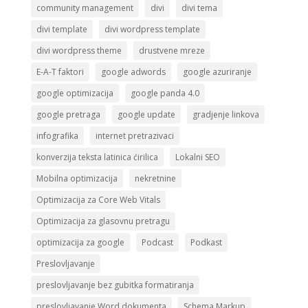
community management
divi
divi tema
divi template
divi wordpress template
divi wordpress theme
drustvene mreze
E-A-T faktori
google adwords
google azuriranje
google optimizacija
google panda 4.0
google pretraga
google update
gradjenje linkova
infografika
internet pretrazivaci
konverzija teksta latinica ćirilica
Lokalni SEO
Mobilna optimizacija
nekretnine
Optimizacija za Core Web Vitals
Optimizacija za glasovnu pretragu
optimizacija za google
Podcast
Podkast
Preslovljavanje
preslovljavanje bez gubitka formatiranja
preslovljavanje Word dokumenta
Schema Markup