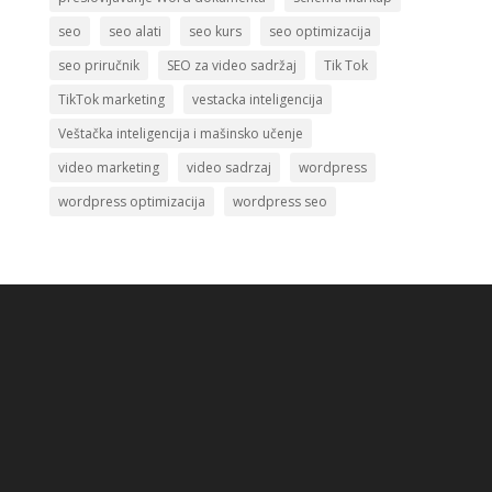
seo
seo alati
seo kurs
seo optimizacija
seo priručnik
SEO za video sadržaj
Tik Tok
TikTok marketing
vestacka inteligencija
Veštačka inteligencija i mašinsko učenje
video marketing
video sadrzaj
wordpress
wordpress optimizacija
wordpress seo