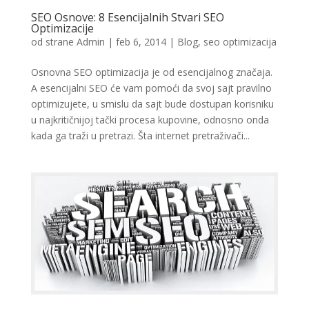
SEO Osnove: 8 Esencijalnih Stvari SEO
Optimizacije
od strane
Admin
|
feb 6, 2014
|
Blog
,
seo optimizacija
Osnovna SEO optimizacija je od esencijalnog značaja.
A esencijalni SEO će vam pomoći da svoj sajt pravilno
optimizujete, u smislu da sajt bude dostupan korisniku
u najkritičnijoj tački procesa kupovine, odnosno onda
kada ga traži u pretrazi. Šta internet pretraživači...