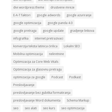
divi wordpress theme
drustvene mreze
E-A-T faktori
google adwords
google azuriranje
google optimizacija
google panda 4.0
google pretraga
google update
gradjenje linkova
infografika
internet pretrazivaci
konverzija teksta latinica ćirilica
Lokalni SEO
Mobilna optimizacija
nekretnine
Optimizacija za Core Web Vitals
Optimizacija za glasovnu pretragu
optimizacija za google
Podcast
Podkast
Preslovljavanje
preslovljavanje bez gubitka formatiranja
preslovljavanje Word dokumenta
Schema Markup
seo
seo alati
seo kurs
seo optimizacija