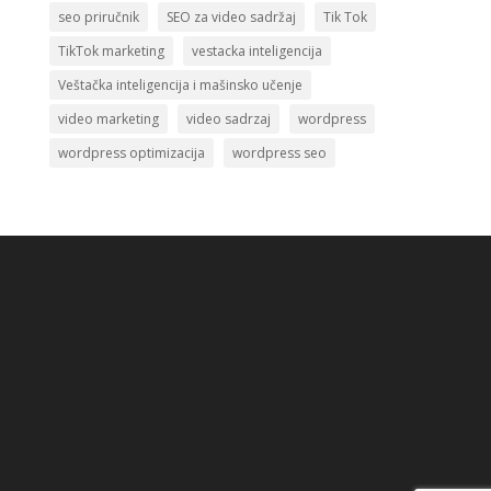
seo priručnik
SEO za video sadržaj
Tik Tok
TikTok marketing
vestacka inteligencija
Veštačka inteligencija i mašinsko učenje
video marketing
video sadrzaj
wordpress
wordpress optimizacija
wordpress seo