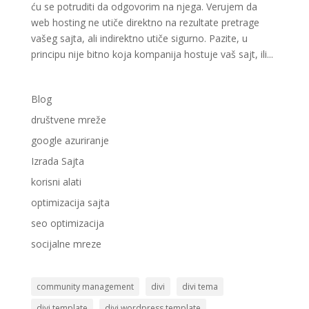
ću se potruditi da odgovorim na njega. Verujem da
web hosting ne utiče direktno na rezultate pretrage
vašeg sajta, ali indirektno utiče sigurno. Pazite, u
principu nije bitno koja kompanija hostuje vaš sajt, ili...
Blog
društvene mreže
google azuriranje
Izrada Sajta
korisni alati
optimizacija sajta
seo optimizacija
socijalne mreze
community management
divi
divi tema
divi template
divi wordpress template