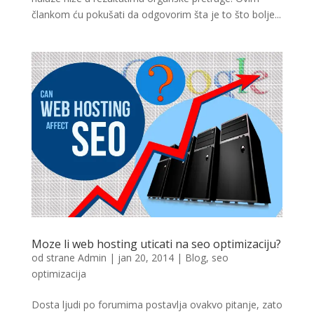
člankom ću pokušati da odgovorim šta je to što bolje...
Moze li web hosting uticati na seo optimizaciju?
od strane
Admin
|
jan 20, 2014
|
Blog
,
seo
optimizacija
Dosta ljudi po forumima postavlja ovakvo pitanje, zato