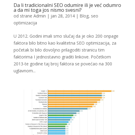
Da li tradicionalni SEO odumire ili je već odumro
a da mi toga jos nismo svesni?
od strane
Admin
|
jan 28, 2014
|
Blog
,
seo
optimizacija
U 2012. Godini imali smo slučaj da je oko 200 onpage
faktora bilo bitno kao kvalitetna SEO optimizacija, za
početak bi bilo dovoljno prilagoditi stranicu tim
faktorima I jednostavno graditi linkove. Početkom
2013-te godine taj broj faktora se povećao na 300
uglavnom...