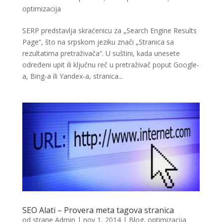
optimizacija
SERP predstavlja skraćenicu za „Search Engine Results
Page“, što na srpskom jeziku znači „Stranica sa
rezultatima pretraživača“. U suštini, kada unesete
određeni upit ili ključnu reč u pretraživač poput Google-
a, Bing-a ili Yandex-a, stranica...
SEO Alati – Provera meta tagova stranica
od strane
Admin
|
nov 1, 2014
|
Blog
,
optimizacija