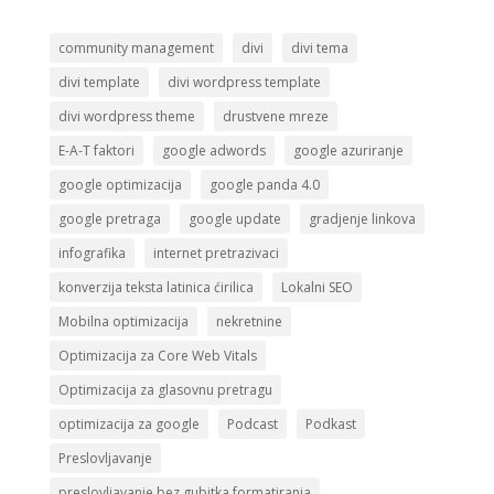
community management
divi
divi tema
divi template
divi wordpress template
divi wordpress theme
drustvene mreze
E-A-T faktori
google adwords
google azuriranje
google optimizacija
google panda 4.0
google pretraga
google update
gradjenje linkova
infografika
internet pretrazivaci
konverzija teksta latinica ćirilica
Lokalni SEO
Mobilna optimizacija
nekretnine
Optimizacija za Core Web Vitals
Optimizacija za glasovnu pretragu
optimizacija za google
Podcast
Podkast
Preslovljavanje
preslovljavanje bez gubitka formatiranja