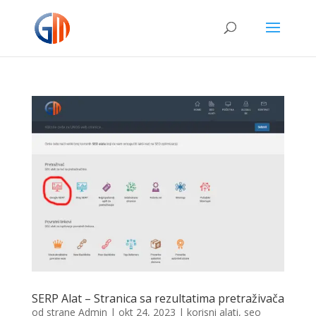
SERP Alat – Stranica sa rezultatima pretraživača
od strane
Admin
|
okt 24, 2023
|
korisni alati
,
seo