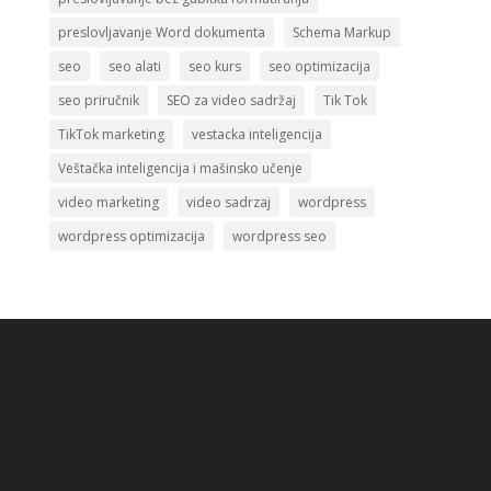
preslovljavanje Word dokumenta
Schema Markup
seo
seo alati
seo kurs
seo optimizacija
seo priručnik
SEO za video sadržaj
Tik Tok
TikTok marketing
vestacka inteligencija
Veštačka inteligencija i mašinsko učenje
video marketing
video sadrzaj
wordpress
wordpress optimizacija
wordpress seo