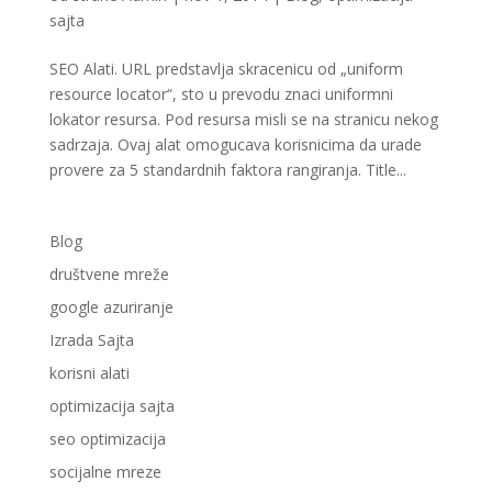
sajta
SEO Alati. URL predstavlja skracenicu od „uniform
resource locator“, sto u prevodu znaci uniformni
lokator resursa. Pod resursa misli se na stranicu nekog
sadrzaja. Ovaj alat omogucava korisnicima da urade
provere za 5 standardnih faktora rangiranja. Title...
Blog
društvene mreže
google azuriranje
Izrada Sajta
korisni alati
optimizacija sajta
seo optimizacija
socijalne mreze