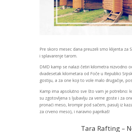
Pre skoro mesec dana preuzeli smo klijenta za S
i splavarenje tarom.
DMD kamp se nalazi četiri kilometra nizvodno od u
dvadesetak kilometara od Foče u Republici Srps
gostiju, a za one koji to vole malo drugačije, p
Kamp ima apsolutno sve što vam je potrebno: kuhi
su zgotovljena s ljubavlju za verne goste i za
pronaći meso, krompir pod sačem, pasulj iz kaza
za crveno meso), i naravno paprikaš!
Tara Rafting – 