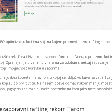
EO optimizaciju koji ima sajt na kojem promovise svoj rafting kamp
šća reki Tara i Piva, koje zajedno formiraju Drinu, u predivnoj kotlin
koj. Opremljen je drvenim brvnarama za udoban smeštaj i spavanje
ostoji i mogućnost boravka u šatorima.
nju (bez šporeta, naravno!), u kojoj se isključivo kuva na vatri. Sva 
 one koji su po prvi put tu. Na našem posve domaćinskom meniju može
na, jagnjetinu sa ražnja, sveže pastrmke na žaru (ako niste raspolož
Nezaboravni rafting rekom Tarom