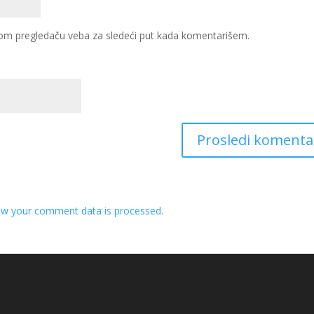
om pregledaču veba za sledeći put kada komentarišem.
ow your comment data is processed
.