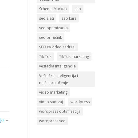
Schema Markup
seo
seo alati
seo kurs
seo optimizacija
seo priručnik
SEO za video sadržaj
Tik Tok
TikTok marketing
vestacka inteligencija
Veštačka inteligencija i
mašinsko učenje
video marketing
video sadrzaj
wordpress
wordpress optimizacija
ija
→
wordpress seo