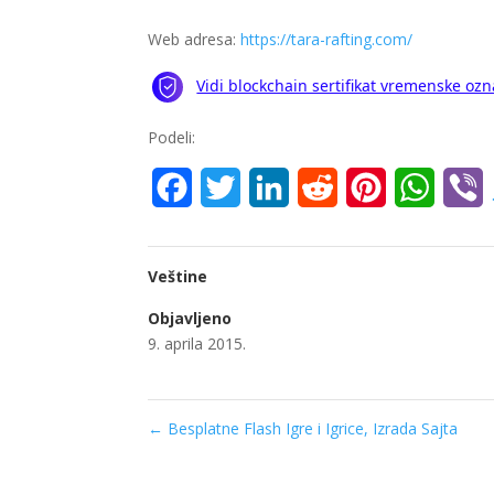
Web adresa:
https://tara-rafting.com/
Podeli:
Facebook
Twitter
LinkedIn
Reddit
Pinterest
Whats
V
Veštine
Objavljeno
9. aprila 2015.
←
Besplatne Flash Igre i Igrice, Izrada Sajta