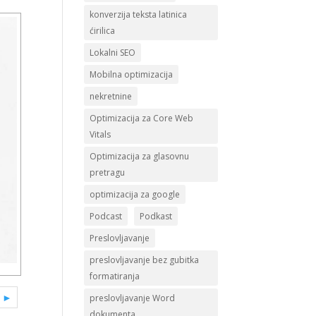
konverzija teksta latinica
ćirilica
Lokalni SEO
Mobilna optimizacija
nekretnine
Optimizacija za Core Web
Vitals
Optimizacija za glasovnu
pretragu
optimizacija za google
Podcast
Podkast
Preslovljavanje
preslovljavanje bez gubitka
formatiranja
t ►
preslovljavanje Word
dokumenta