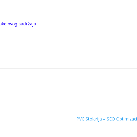
App
iber
.
PVC Stolarija – SEO Optimizac