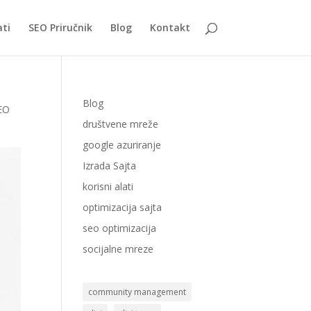
ati
SEO Priručnik
Blog
Kontakt
Blog
EO
društvene mreže
google azuriranje
Izrada Sajta
korisni alati
optimizacija sajta
seo optimizacija
socijalne mreze
community management